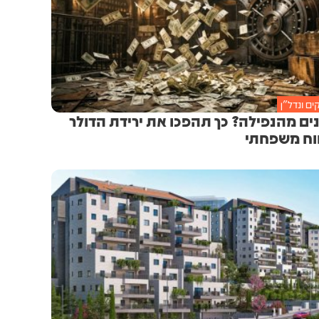
ם ונדל״ן
ים מהנפילה? כך תהפכו את ירידת הדולר
וח משפחתי