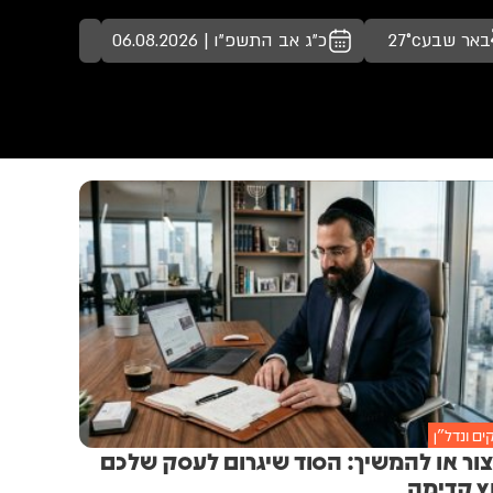
באר שבע
27°c
כ"ג אב התשפ"ו | 06.08.2026
ם ונדל״ן
ור או להמשיך: הסוד שיגרום לעסק שלכם
ץ קדימה