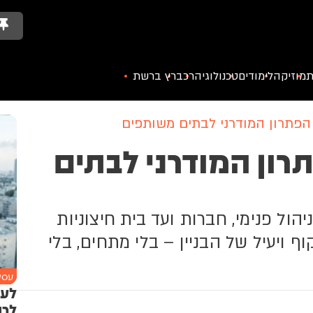
ת
מוזיקה
לימודים
טכנולוגיה
רכב
רץ ברשת
 הפתרון המודרני לבתים משותפים
תרון המודרני לבתים
הול פנימי, חברות ועד בית חיצוניות
ף ויעיל של הבניין – בלי מתחים, בלי
עסקי
לעצ
לרו