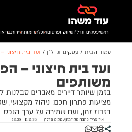
ראשי
עסקים ונדל״ן
שיווק ופרסום
אוכל
תרומות
תיירות
בריאו
עמוד הבית
עסקים ונדל״ן
ועד בית חיצוני –
ועד בית חיצוני – הפ
משותפים
בזמן שיותר דיירים מאבדים סבלנות לני
מציעות פתרון חכם: ניהול מקצועי, שקו
בזבוז זמן, ועם שמירה על ערך הנכס
יאיר פריד כתבה מקודמת
|
עסקים ונדל״ן
11.11.25 | 13:38