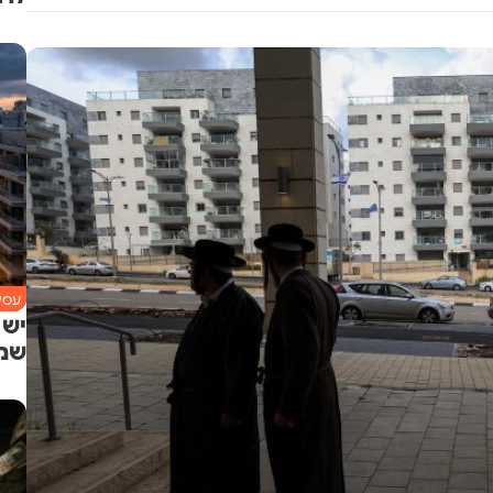
עסקי
יש 
שמש