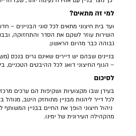
כך נוצר בניין עם אווירה נעימה יותר, שבו הדי
למי זה מתאים?
ועד בית חיצוני מתאים לכל סוגי הבניינים – חדש
השירות עוזר לשקם את הסדר והתחזוקה, ובבני
גבוהה כבר מהיום הראשון.
בניינים שבהם יש דיירים שאינם גרים בנכס (משק
– הגוף החיצוני דואג לכל ההיבטים הטכניים, בל
לסיכום
בעידן שבו מקצועיות ושקיפות הם ערכים מרכזיי
לכל דייר ליהנות מבניין מתוחזק היטב, מנוהל ב
ניהול חיצוני הופך את החיים בבניין המשותף לנ
מהקהילה העירונית של ימינו.