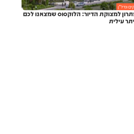
ם ונדל״ן
רון למצוקת הדיור: הלוקסוס שמצאנו לכם
תר עילית